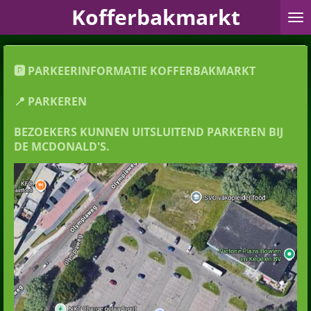
Kofferbakmarkt
Ga
direct
naar
de
hoofdinhoud
🅿️ PARKEERINFORMATIE KOFFERBAKMARKT
📍 PARKEREN
BEZOEKERS KUNNEN
UITSLUITEND PARKEREN BIJ
DE MCDONALD'S
.